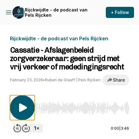
Rijckwijdte - de podcast van
+ Follow
Pels Rijcken
Rijckwijdte - de podcast van Pels Rijcken
Cassatie - Afslagenbeleid
zorgverzekeraar: geen strijd met
vrij verkeer of mededingingsrecht
Share
February 23, 2026
•
Ruben de Graaff | Pels Rijcken
Use Left/Right to seek, Home/End to jump to st
0:00
|
3:46