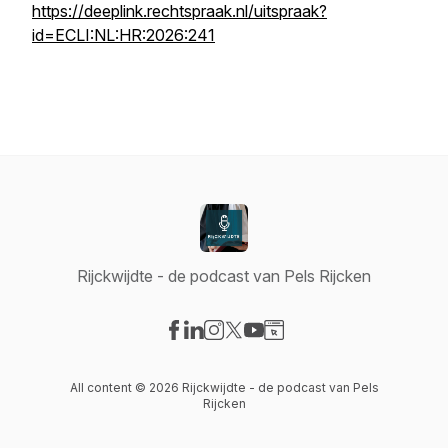
https://deeplink.rechtspraak.nl/uitspraak?
id=ECLI:NL:HR:2026:241
Rijckwijdte - de podcast van Pels Rijcken
Visit our Facebook page
Visit our LinkedIn page
Visit our Instagram page
Visit our X-com page
Visit our YouTube page
Visit our Website page
All content © 2026 Rijckwijdte - de podcast van Pels
Rijcken