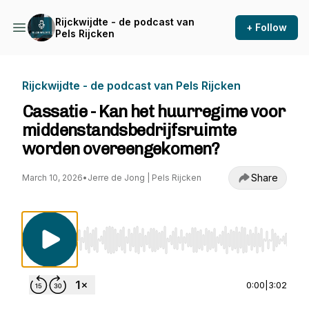
Rijckwijdte - de podcast van
+ Follow
Pels Rijcken
Rijckwijdte - de podcast van Pels Rijcken
Cassatie - Kan het huurregime voor
middenstandsbedrijfsruimte
worden overeengekomen?
Share
March 10, 2026
•
Jerre de Jong | Pels Rijcken
Use Left/Right to seek, Home/End to jump to st
0:00
|
3:02