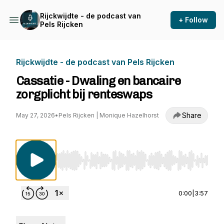
Rijckwijdte - de podcast van
+ Follow
Pels Rijcken
Rijckwijdte - de podcast van Pels Rijcken
Cassatie - Dwaling en bancaire
zorgplicht bij renteswaps
Share
May 27, 2026
•
Pels Rijcken | Monique Hazelhorst
Use Left/Right to seek, Home/End to jump to st
0:00
|
3:57