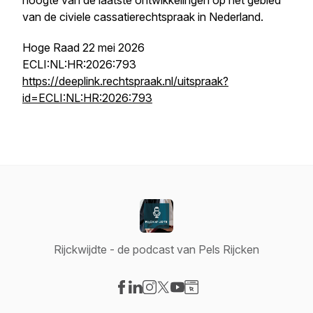
hoogte van de laatste ontwikkelingen op het gebied
van de civiele cassatierechtspraak in Nederland.
Hoge Raad 22 mei 2026
ECLI:NL:HR:2026:793
https://deeplink.rechtspraak.nl/uitspraak?
id=ECLI:NL:HR:2026:793
Rijckwijdte - de podcast van Pels Rijcken
Visit our Facebook page
Visit our LinkedIn page
Visit our Instagram page
Visit our X-com page
Visit our YouTube page
Visit our Website page