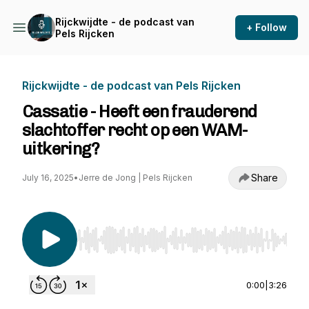
Rijckwijdte - de podcast van
+ Follow
Pels Rijcken
Rijckwijdte - de podcast van Pels Rijcken
Cassatie - Heeft een frauderend
slachtoffer recht op een WAM-
uitkering?
Share
July 16, 2025
•
Jerre de Jong | Pels Rijcken
Use Left/Right to seek, Home/End to jump to st
0:00
|
3:26