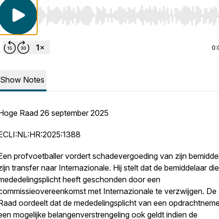
Use Left/Right to seek, Home/End to jump to start o
0:
Show Notes
Hoge Raad 26 september 2025
ECLI:NL:HR:2025:1388
Een profvoetballer vordert schadevergoeding van zijn bemiddel
zijn transfer naar Internazionale. Hij stelt dat de bemiddelaar di
mededelingsplicht heeft geschonden door een
commissieovereenkomst met Internazionale te verzwijgen. D
Raad oordeelt dat de mededelingsplicht van een opdrachtnemer
een mogelijke belangenverstrengeling ook geldt indien de