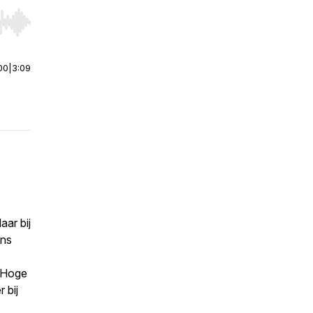
r end. Hold shift to jump forward or backward.
00
|
3:09
aar bij
ens
e Hoge
 bij