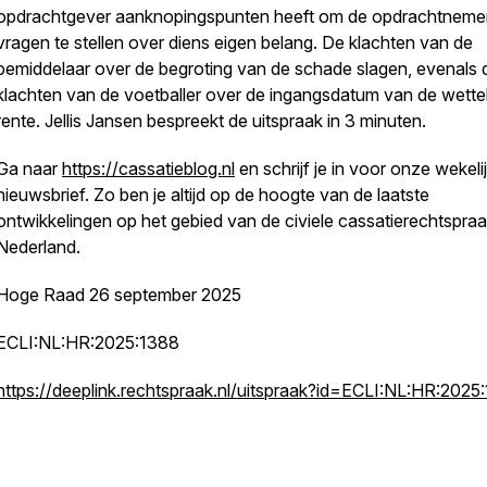
opdrachtgever aanknopingspunten heeft om de opdrachtneme
vragen te stellen over diens eigen belang. De klachten van de
bemiddelaar over de begroting van de schade slagen, evenals 
klachten van de voetballer over de ingangsdatum van de wettel
rente. Jellis Jansen bespreekt de uitspraak in 3 minuten.
Ga naar
https://cassatieblog.nl
en schrijf je in voor onze wekeli
nieuwsbrief. Zo ben je altijd op de hoogte van de laatste
ontwikkelingen op het gebied van de civiele cassatierechtspraa
Nederland.
Hoge Raad 26 september 2025
ECLI:NL:HR:2025:1388
https://deeplink.rechtspraak.nl/uitspraak?id=ECLI:NL:HR:2025