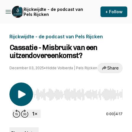
Rijckwijdte - de podcast van
+ Follow
Pels Rijcken
Rijckwijdte - de podcast van Pels Rijcken
Cassatie - Misbruik van een
uitzendovereenkomst?
Share
December 03, 2025
•
Hidde Volberda | Pels Rijcken
Use Left/Right to seek, Home/End to jump to st
0:00
|
4:17